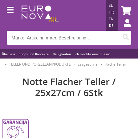
SL
HR
EN
DE
Über uns
Shops und Kontakte
Neuigkeiten
Ich möchte einen Besuc
Nützliche Tipps
TELLER UND PORZELLANPRODUKTE
Essgeschirr
Flache Teller
Notte Flacher Teller /
25x27cm / 6Stk