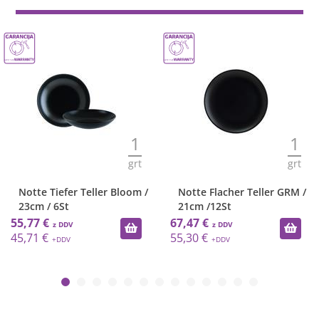
1
1
grt
grt
Notte Tiefer Teller Bloom /
Notte Flacher Teller GRM /
23cm / 6St
21cm /12St
55,77 €
67,47 €
45,71 €
55,30 €