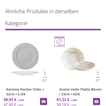
Ähnliche Produkte in derselben
Kategorie
1
1
grt
grt
Karizma Flacher Teller /
Granix tiefer Platte Bloom
32cm / 6 stk
/ 23cm / 6Stk
58,07 €
61,22 €
47,60 €
50,18 €