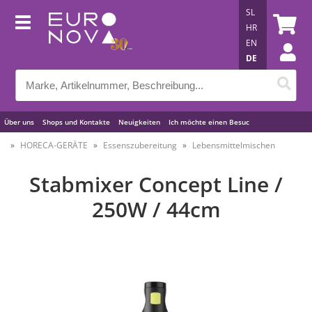
SL
HR
EN
DE
Über uns
Shops und Kontakte
Neuigkeiten
Ich möchte einen Besuc
Nützliche Tipps
HORECA-GERÄTE
Essenszubereitung
Lebensmittelmischen
Stabmixer Concept Line /
250W / 44cm