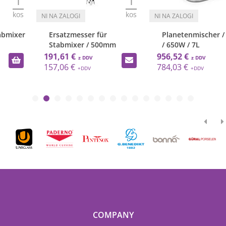
1
1
kos
kos
Ersatzmesser für
Planetenmischer / Kitchen
Stabmixer / 500mm
/ 650W / 7L
191,61 €
956,52 €
157,06 €
784,03 €
COMPANY